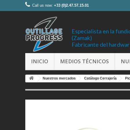
Call us now:
+33 (0)2.47.57.15.01
Especialista en la fundi
(Zamak)
Fabricante del hardwa
INICIO
MEDIOS TÉCNICOS
NU
Nuestros mercados
Catálogo Cerrajería
Pi