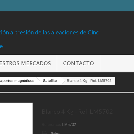
ción a presión de las aleaciones de Cinc
re
ESTROS MERCADOS
CONTACTO
caportes magnéticos
Satellite
Blanco 4 Kg - Ref. LM5702
Blanco 4 Kg - Ref. LM5702
Reference:
LM5702
Print