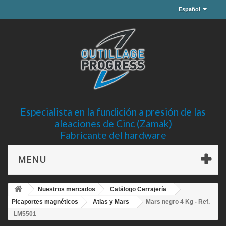
Español
Especialista en la fundición a presión de las
aleaciones de Cinc (Zamak)
Fabricante del hardware
MENU
Nuestros mercados
Catálogo Cerrajería
Picaportes magnéticos
Atlas y Mars
Mars negro 4 Kg - Ref.
LM5501