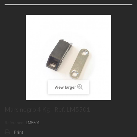
View larger
Mars negro 4 Kg - Ref. LM5501
Reference:
LM5501
Print