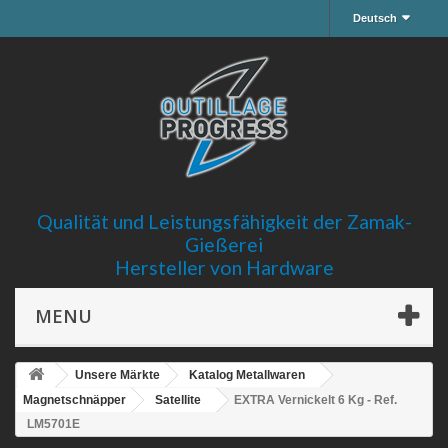
Deutsch
Qualität und Leistungsfähigkeit der Zamak-
Gießerei
Hersteller von Hardware
MENU
Unsere Märkte
Katalog Metallwaren
Magnetschnäpper
Satellite
EXTRA Vernickelt 6 Kg - Ref.
LM5701E