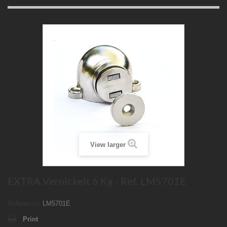
View larger
EXTRA Vernickelt 6 Kg - Ref. LM5701E
Reference:
LM5701E
Print