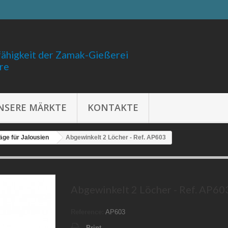
fähigkeit der Zamak-Gießerei
re
NSERE MÄRKTE
KONTAKTE
ge für Jalousien
Abgewinkelt 2 Löcher - Ref. AP603
Abgewinkelt 2 Löcher - Ref. AP60
Reference:
AP603
Print